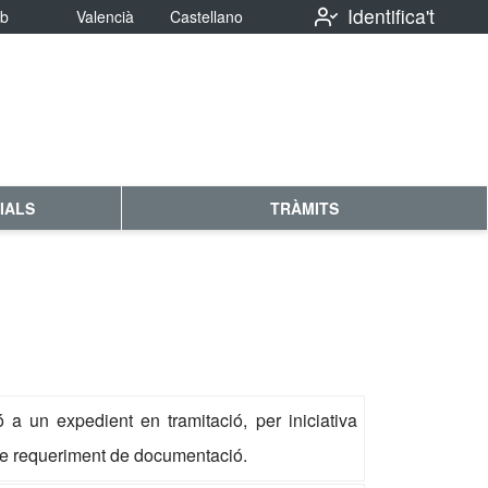
Identifica't
eb
Valencià
Castellano
IALS
TRÀMITS
a un expedient en tramitació, per iniciativa
 de requeriment de documentació.