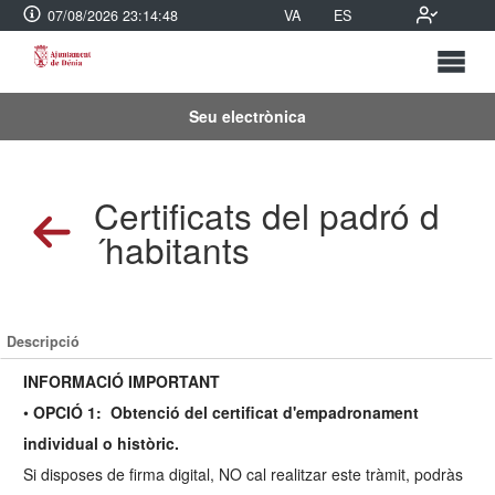
07/08/2026 23:14:48
VA
ES
Seu electrònica
Certificats del padró d
´habitants
Descripció
INFORMACIÓ IMPORTANT
•
OPCIÓ 1: Obtenció del certificat d'empadronament
individual o històric.
Si disposes de firma digital, NO cal realitzar este tràmit, podràs