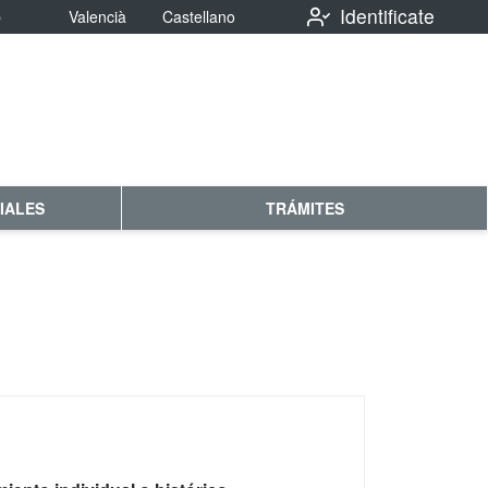
Identificate
b
Valencià
Castellano
IALES
TRÁMITES