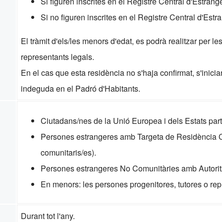
Si figuren inscrites en el Registre Central d'Estrang
Si no figuren inscrites en el Registre Central d'Estr
El tràmit d'els/les menors d'edat, es podrà realitzar per l
representants legals.
En el cas que esta residència no s'haja confirmat, s'inici
indeguda en el Padró d'Habitants.
Ciutadans/nes de la Unió Europea i dels Estats par
Persones estrangeres amb Targeta de Residència Co
comunitaris/es).
Persones estrangeres No Comunitàries amb Autoritz
En menors: les persones progenitores, tutores o rep
Durant tot l'any.