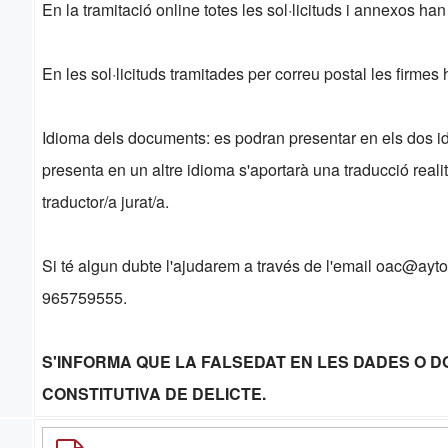
En la tramitació online totes les sol·licituds i annexos ha
En les sol·licituds tramitades per correu postal les firmes 
Idioma dels documents: es podran presentar en els dos idio
presenta en un altre idioma s'aportarà una traducció real
traductor/a jurat/a.
Si té algun dubte l'ajudarem a través de l'email oac@ayto
965759555.
S'INFORMA QUE LA FALSEDAT EN LES DADES O 
CONSTITUTIVA DE DELICTE.