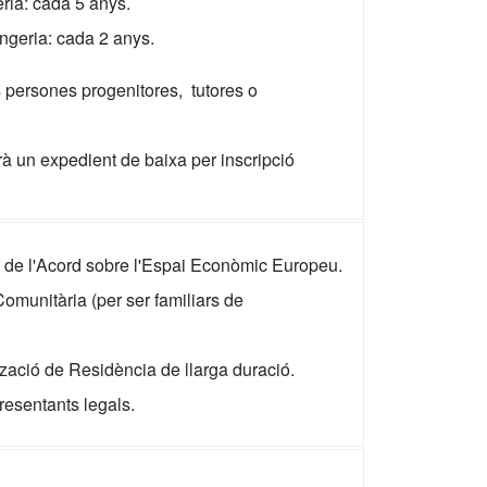
eria: cada 5 anys.
angeria: cada 2 anys.
es persones progenitores, tutores o
arà un expedient de baixa per inscripció
t de l'Acord sobre l'Espai Econòmic Europeu.
munitària (per ser familiars de
ació de Residència de llarga duració.
resentants legals.