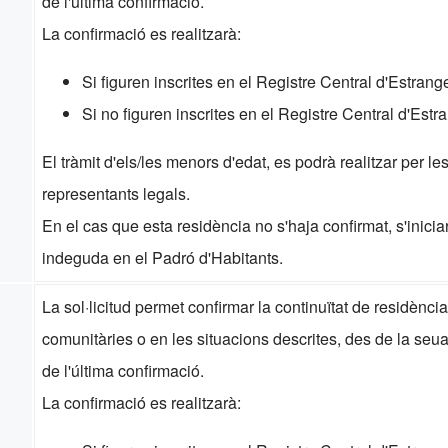
de l'última confirmació.
La confirmació es realitzarà:
Si figuren inscrites en el Registre Central d'Estrang
Si no figuren inscrites en el Registre Central d'Estr
El tràmit d'els/les menors d'edat, es podrà realitzar per l
representants legals.
En el cas que esta residència no s'haja confirmat, s'inici
indeguda en el Padró d'Habitants.
La sol·licitud permet confirmar la continuïtat de residènc
comunitàries o en les situacions descrites, des de la seu
de l'última confirmació.
La confirmació es realitzarà: