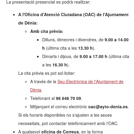
La presentació presencial es podrà realitzar:
A l'Oficina d'Atenció Ciutadana (OAC) de l'Ajuntament
de Dénia:
Amb cita prèvia:
Dilluns, dimecres i divendres, de
9.00 a 14.00
h
(última cita a les
13.30 h
).
Dimarts i dijous, de
9.00 a 17.00 h
(última cita
a les
16.30 h
).
La cita prèvia es pot sol·licitar:
A través de la
Seu Electrònica de l'Ajuntament de
Dénia
.
Telefonant al
96 646 70 09
.
Mitjançant el correu electrònic
oac@ayto-denia.es
.
Si els horaris disponibles no s'ajusten a les seues
necessitats, pot contactar telefònicament amb l'OAC.
A qualsevol
oficina de Correus
, en la forma