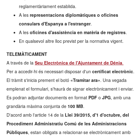
reglamentàriament establida.
A les
representacions diplomàtiques o oficines
consulars d'Espanya a l'estranger
.
A les
oficines d'assistència en matèria de registres
.
En qualsevol altre lloc previst per la normativa vigent.
TELEMÀTICAMENT
A través de la
Seu Electrònica de l'Ajuntament de Dénia
.
Per a accedir-hi és necessari disposar d'un
certificat electrònic
.
El tràmit s'inicia prement el botó
«Tramitar ara»
. Una vegada
emplenat el formulari, s'haurà de signar electrònicament i enviar.
Es podran adjuntar documents en format
PDF
o
JPG
, amb una
grandària màxima conjunta de
100 MB
.
D'acord amb l'article 14 de la
Llei 39/2015, d'1 d'octubre, del
Procediment Administratiu Comú de les Administracions
Públiques
, estan obligats a relacionar-se electrònicament amb