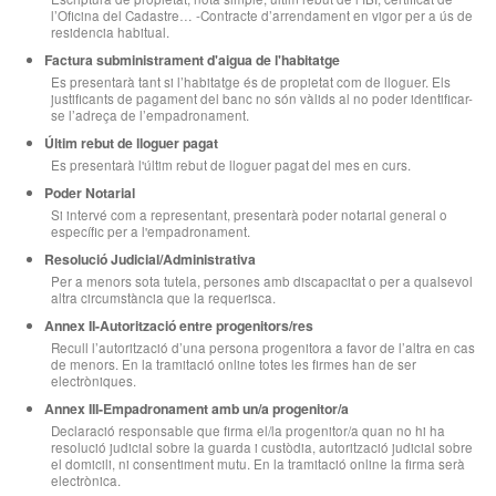
l’Oficina del Cadastre… -Contracte d’arrendament en vigor per a ús de
residencia habitual.
Factura subministrament d'aigua de l'habitatge
Es presentarà tant si l’habitatge és de propietat com de lloguer. Els
justificants de pagament del banc no són vàlids al no poder identificar-
se l’adreça de l’empadronament.
Últim rebut de lloguer pagat
Es presentarà l'últim rebut de lloguer pagat del mes en curs.
Poder Notarial
Si intervé com a representant, presentarà poder notarial general o
específic per a l'empadronament.
Resolució Judicial/Administrativa
Per a menors sota tutela, persones amb discapacitat o per a qualsevol
altra circumstància que la requerisca.
Annex II-Autorització entre progenitors/res
Recull l’autorització d’una persona progenitora a favor de l’altra en cas
de menors. En la tramitació online totes les firmes han de ser
electròniques.
Annex III-Empadronament amb un/a progenitor/a
Declaració responsable que firma el/la progenitor/a quan no hi ha
resolució judicial sobre la guarda i custòdia, autorització judicial sobre
el domicili, ni consentiment mutu. En la tramitació online la firma serà
electrònica.