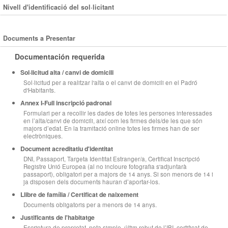
Nivell d'identificació del sol·licitant
Documents a Presentar
Documentación requerida
Sol·licitud alta / canvi de domicili
Sol·licitud per a realitzar l'alta o el canvi de domicili en el Padró
d'Habitants.
Annex I-Full inscripció padronal
Formulari per a recollir les dades de totes les persones interessades
en l’alta/canvi de domicili, així com les firmes dels/de les que són
majors d’edat. En la tramitació online totes les firmes han de ser
electròniques.
Document acreditatiu d'identitat
DNI, Passaport, Targeta Identitat Estranger/a, Certificat Inscripció
Registre Unió Europea (al no incloure fotografia s'adjuntarà
passaport), obligatori per a majors de 14 anys. Si son menors de 14 i
ja disposen dels documents hauran d’aportar-los.
Llibre de família / Certificat de naixement
Documents obligatoris per a menors de 14 anys.
Justificants de l'habitatge
Escriptura de propietat, nota simple, últim rebut de l’IBI, certificat de