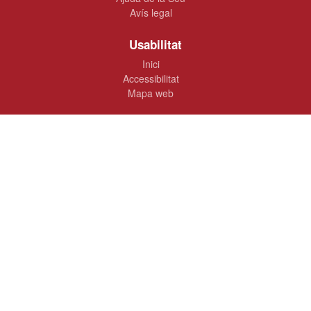
Avís legal
Usabilitat
Inici
Accessibilitat
Mapa web
Ajuntament de Dénia
Plaça de la Constitució, 10 · 03700 Dénia
965 780 100
oac@ayto-denia.es
www.denia.es