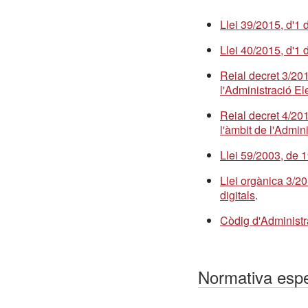
Llei 39/2015, d'1
Llei 40/2015, d'1 
Reial decret 3/20
l'Administració El
Reial decret 4/201
l'àmbit de l'Admin
Llei 59/2003, de 
Llei orgànica 3/2
digitals
.
Còdig d'Administr
Normativa esp