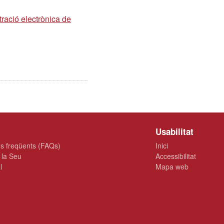
ració electrònica de
Usabilitat
s freqüents (FAQs)
Inici
 la Seu
Accessibilitat
l
Mapa web