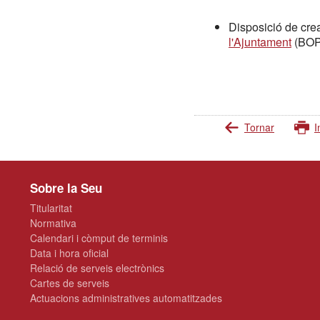
Disposició de crea
l'Ajuntament
(BOP 
Tornar
I
Sobre la Seu
Titularitat
Normativa
Calendari i còmput de terminis
Data i hora oficial
Relació de serveis electrònics
Cartes de serveis
Actuacions administratives automatitzades