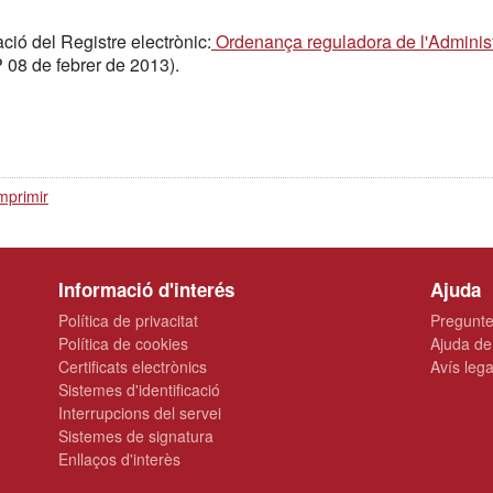
ció del Registre electrònic:
Ordenança reguladora de l'Administ
08 de febrer de 2013).
mprimir
Informació d'interés
Ajuda
Política de privacitat
Pregunte
Política de cookies
Ajuda de
Certificats electrònics
Avís lega
Sistemes d'identificació
Interrupcions del servei
Sistemes de signatura
Enllaços d'interès