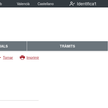
Identifica't
eb
Valencià
Castellano
IALS
TRÀMITS
Tornar
Imprimir