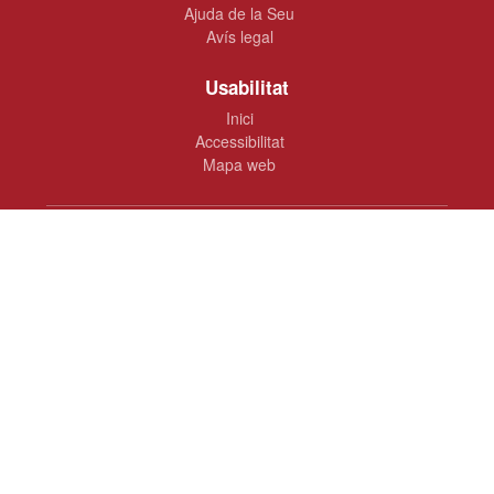
Ajuda de la Seu
Avís legal
Usabilitat
Inici
Accessibilitat
Mapa web
Ajuntament de Dénia
Plaça de la Constitució, 10 · 03700 Dénia
965 780 100
oac@ayto-denia.es
www.denia.es