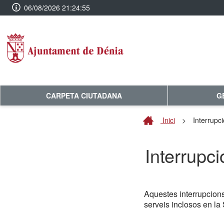
06/08/2026 21:24:55
CARPETA CIUTADANA
G
Inici
>
Interrupci
Interrupci
Aquestes interrupcion
serveis inclosos en la