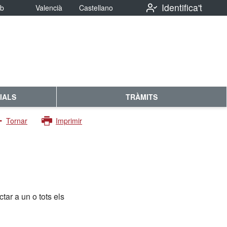
Identifica't
eb
Valencià
Castellano
IALS
TRÀMITS
Tornar
Imprimir
ar a un o tots els