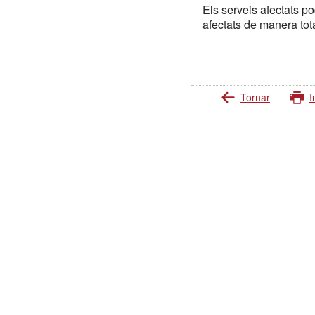
Els serveis afectats p
afectats de manera tota
Tornar
I