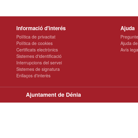
Informació d'interés
Ajuda
Política de privacitat
Pregunte
Política de cookies
Ajuda de
Certificats electrònics
Avís lega
Sistemes d'identificació
Interrupcions del servei
Sistemes de signatura
Enllaços d'interès
Ajuntament de Dénia
Plaça de la Constitució, 10 · 03700 Dénia
965 780 100
oac@ayto-denia.es
www.denia.es