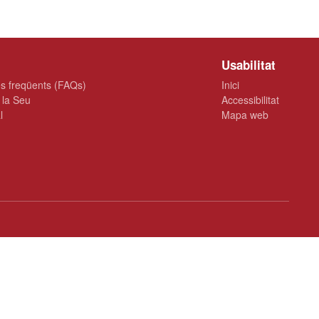
Usabilitat
s freqüents (FAQs)
Inici
 la Seu
Accessibilitat
l
Mapa web