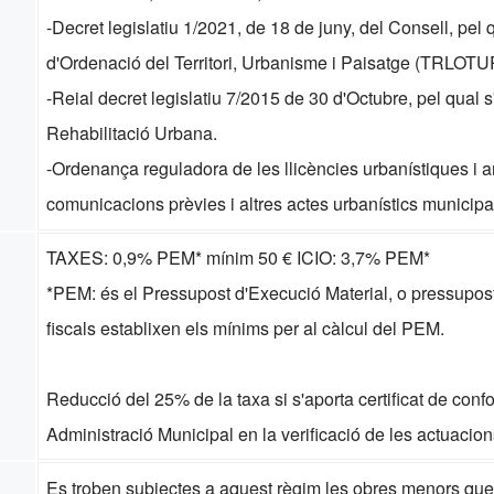
-Decret legislatiu 1/2021, de 18 de juny, del Consell, pel 
d'Ordenació del Territori, Urbanisme i Paisatge (TRLOTU
-Reial decret legislatiu 7/2015 de 30 d'Octubre, pel qual s'
Rehabilitació Urbana.
-Ordenança reguladora de les llicències urbanístiques i 
comunicacions prèvies i altres actes urbanístics municipa
TAXES: 0,9% PEM* mínim 50 € ICIO: 3,7% PEM*
*PEM: és el Pressupost d'Execució Material, o pressupos
fiscals establixen els mínims per al càlcul del PEM.
Reducció del 25% de la taxa si s'aporta certificat de confo
Administració Municipal en la verificació de les actuaci
Es troben subjectes a aquest règim les obres menors que 