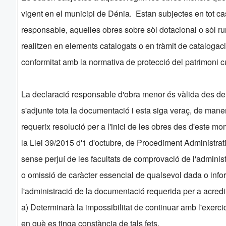
vigent en el municipi de Dénia. Estan subjectes en tot cas
responsable, aquelles obres sobre sòl dotacional o sòl rur
realitzen en elements catalogats o en tràmit de cataloga
conformitat amb la normativa de protecció del patrimoni cu
La declaració responsable d'obra menor és vàlida des d
s'adjunte tota la documentació i esta siga veraç, de mane
requerix resolució per a l'inici de les obres des d'este mo
la Llei 39/2015 d'1 d'octubre, de Procediment Administra
sense perjuí de les facultats de comprovació de l'administ
o omissió de caràcter essencial de qualsevol dada o info
l'administració de la documentació requerida per a acredi
a) Determinarà la impossibilitat de continuar amb l'exercic
en què es tinga constància de tals fets.