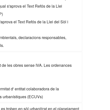
qual s'aprova el Text Refós de la Llei
P)
aprova el Text Refós de la Llei del Sòl i
ambientals, declaracions responsables,
ls.
t de les obres sense IVA. Les ordenances
rmitat d' entitat colaboradora de la
ons urbanístiques (ECUVs)
es troben en sòl urbanitzat en el planejament