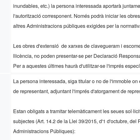
inundables, etc.) la persona interessada aportarà junta
l'autorització corresponent. Només podrà iniciar les obres
altres Administracions públiques exigides per la normativa
Les obres d'extensió de xarxes de clavegueram i escomes
llicència, no poden presentar-se per Declaració Responsa
Per a aquestes últimes haurà d'utilitzar-se l'imprés espec
La persona interessada, siga titular o no de l'immoble on 
de representant, adjuntant l'imprés d'atorgament de rep
Estan obligats a tramitar telemàticament les seues sol·lici
subjectes (Art. 14.2 de la Llei 39/2015, d'1 d'octubre, d
Administracions Públiques):