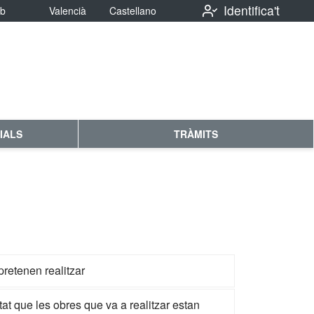
Identifica't
eb
Valencià
Castellano
IALS
TRÀMITS
retenen realitzar
at que les obres que va a realitzar estan