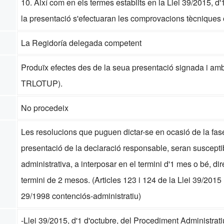
10. Així com en els termes establits en la Llei 39/2015, d'
la presentació s'efectuaran les comprovacions tècniques o
La Regidoría delegada competent
Produïx efectes des de la seua presentació signada i amb
TRLOTUP).
No procedeix
Les resolucions que puguen dictar-se en ocasió de la fase 
presentació de la declaració responsable, seran susceptib
administrativa, a interposar en el termini d'1 mes o bé, di
termini de 2 mesos. (Articles 123 i 124 de la Llei 39/2015 r
29/1998 contenciós-administratiu)
-Llei 39/2015, d'1 d'octubre, del Procediment Administra