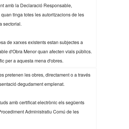
ment amb la Declaració Responsable,
 quan tinga totes les autoritzacions de les
 sectorial.
a de xarxes existents estan subjectes a
ble d'Obra Menor quan afecten vials públics.
ífic per a aquesta mena d'obres.
es pretenen les obres, directament o a través
resentació degudament emplenat.
tuds amb certificat electrònic els següents
el Procediment Administratiu Comú de les