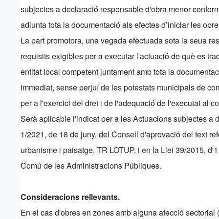
subjectes a declaració responsable d'obra menor conforme
adjunta tota la documentació als efectes d’iniciar les obre
La part promotora, una vegada efectuada sota la seua resp
requisits exigibles per a executar l'actuació de què es tra
entitat local competent juntament amb tota la documentació
immediat, sense perjuí de les potestats municipals de com
per a l'exercici del dret i de l'adequació de l'executat al c
Serà aplicable l'indicat per a les Actuacions subjectes a 
1/2021, de 18 de juny, del Consell d'aprovació del text refó
urbanisme i paisatge, TR LOTUP, i en la Llei 39/2015, d'1
Comú de les Administracions Públiques.
Consideracions rellevants.
En el cas d'obres en zones amb alguna afecció sectorial (