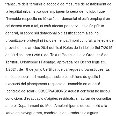
transcurs dels terminis d'adopció de mesures de restabliment de
la legalitat urbanística que impliquen la seua demolició, i que
l'immoble respectiu no té caràcter demanial ni està emplaçat en
sòl descrit com a tal, ni està afectat per servituds d'ús públic
general, ni sobre sòl dotacional o classificat com a sòl no
urbanitzable protegit ni inclòs en el patrimoni cultural, a l'efecte del
previst en els articles 28.4 del Text Refós de la Llei de Sòl 7/2015
de 30 d'octubre i 255.6 del Text refòs de la Llei d'Ordenació del
Territori, Urbanisme i Paisatge, aprovada per Decret legislatiu
1/2021, de 18 de juny. Certificat de càrregues urbanístiques: És
emés pel secretari municipal, sobre condicions de gestió i
execució del planejament respecte a l'immoble en qüestió
(condició de solar). OBSERVACIONS: Aquest certificat no inclou
condicions d'evacuació d'aigües residuals, s’hauran de consultar
amb el Departament de Medi Ambient (punts de connexió a la
xarxa de clavegueram, condicions depuradores d'aigües