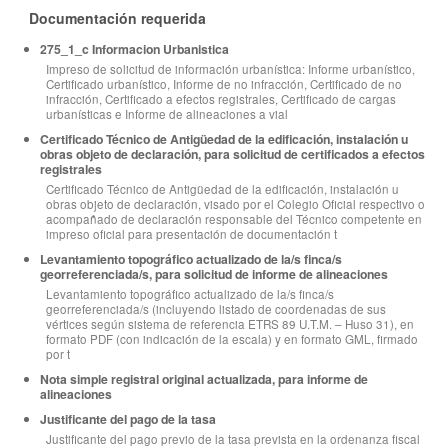
Documentación requerida
275_1_c Informacion Urbanistica
Impreso de solicitud de información urbanística: Informe urbanístico,
Certificado urbanístico, Informe de no infracción, Certificado de no
infracción, Certificado a efectos registrales, Certificado de cargas
urbanísticas e Informe de alineaciones a vial
Certificado Técnico de Antigüedad de la edificación, instalación u
obras objeto de declaración, para solicitud de certificados a efectos
registrales
Certificado Técnico de Antigüedad de la edificación, instalación u
obras objeto de declaración, visado por el Colegio Oficial respectivo o
acompañado de declaración responsable del Técnico competente en
impreso oficial para presentación de documentación t
Levantamiento topográfico actualizado de la/s finca/s
georreferenciada/s, para solicitud de informe de alineaciones
Levantamiento topográfico actualizado de la/s finca/s
georreferenciada/s (incluyendo listado de coordenadas de sus
vértices según sistema de referencia ETRS 89 U.T.M. – Huso 31), en
formato PDF (con indicación de la escala) y en formato GML, firmado
por t
Nota simple registral original actualizada, para informe de
alineaciones
Justificante del pago de la tasa
Justificante del pago previo de la tasa prevista en la ordenanza fiscal