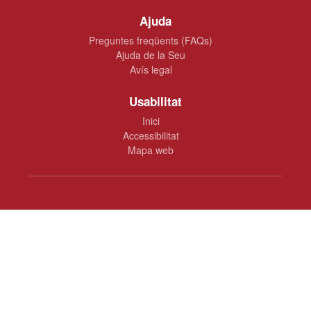
Ajuda
Preguntes freqüents (FAQs)
Ajuda de la Seu
Avís legal
Usabilitat
Inici
Accessibilitat
Mapa web
Ajuntament de Dénia
Plaça de la Constitució, 10 · 03700 Dénia