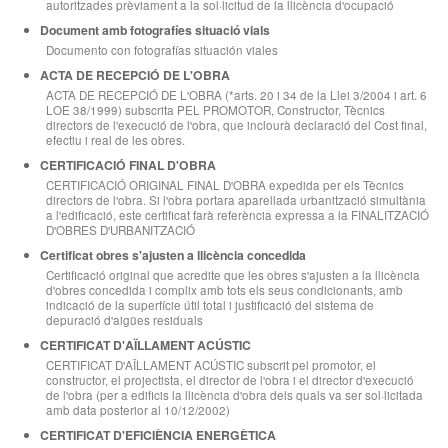
autoritzades prèviament a la sol·licitud de la llicència d'ocupació
Document amb fotografíes situació vials
Documento con fotografías situación viales
ACTA DE RECEPCIÓ DE L'OBRA
ACTA DE RECEPCIÓ DE L'OBRA (*arts. 20 i 34 de la Llei 3/2004 i art. 6
LOE 38/1999) subscrita PEL PROMOTOR, Constructor, Tècnics
directors de l'execució de l'obra, que inclourà declaració del Cost final,
efectiu i real de les obres.
CERTIFICACIÓ FINAL D'OBRA
CERTIFICACIÓ ORIGINAL FINAL D'OBRA expedida per els Tècnics
directors de l'obra. Si l'obra portara aparellada urbanització simultània
a l'edificació, este certificat farà referència expressa a la FINALITZACIÓ
D'OBRES D'URBANITZACIÓ
Certificat obres s'ajusten a llicència concedida
Certificació original que acredite que les obres s'ajusten a la llicència
d'obres concedida i complix amb tots els seus condicionants, amb
indicació de la superfície útil total i justificació del sistema de
depuració d'aigües residuals
CERTIFICAT D'AÏLLAMENT ACÚSTIC
CERTIFICAT D'AÏLLAMENT ACÚSTIC subscrit pel promotor, el
constructor, el projectista, el director de l'obra i el director d'execució
de l'obra (per a edificis la llicència d'obra dels quals va ser sol·licitada
amb data posterior al 10/12/2002)
CERTIFICAT D'EFICIÈNCIA ENERGÈTICA