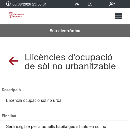
06/08/2026 23:56:01
VA
ES
Seu electrònica
Llicències d'ocupació
de sòl no urbanitzable
Descripció
Llicència ocupació sòl no urbà
Finalitat
Serà exigible per a aquells habitatges situats en sòl no