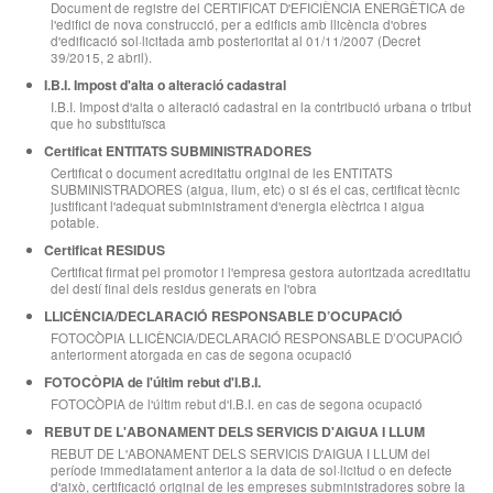
Document de registre del CERTIFICAT D'EFICIÈNCIA ENERGÈTICA de
l'edifici de nova construcció, per a edificis amb llicència d'obres
d'edificació sol·licitada amb posterioritat al 01/11/2007 (Decret
39/2015, 2 abril).
I.B.I. Impost d'alta o alteració cadastral
I.B.I. Impost d'alta o alteració cadastral en la contribució urbana o tribut
que ho substituïsca
Certificat ENTITATS SUBMINISTRADORES
Certificat o document acreditatiu original de les ENTITATS
SUBMINISTRADORES (aigua, llum, etc) o si és el cas, certificat tècnic
justificant l'adequat subministrament d'energia elèctrica i aigua
potable.
Certificat RESIDUS
Certificat firmat pel promotor i l'empresa gestora autoritzada acreditatiu
del destí final dels residus generats en l'obra
LLICÈNCIA/DECLARACIÓ RESPONSABLE D’OCUPACIÓ
FOTOCÒPIA LLICÈNCIA/DECLARACIÓ RESPONSABLE D’OCUPACIÓ
anteriorment atorgada en cas de segona ocupació
FOTOCÒPIA de l'últim rebut d'I.B.I.
FOTOCÒPIA de l'últim rebut d'I.B.I. en cas de segona ocupació
REBUT DE L'ABONAMENT DELS SERVICIS D'AIGUA I LLUM
REBUT DE L'ABONAMENT DELS SERVICIS D'AIGUA I LLUM del
període immediatament anterior a la data de sol·licitud o en defecte
d'això, certificació original de les empreses subministradores sobre la