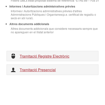
Fitxers GMLs estat proposat sistema de referència *ETRS 89 – Fus 31
Informes i Autoritzacions administratives prèvies
Informes i Autoritzacions administratives prèvies d'altres
Administracions Públiques i Organismes(p.e. certificat de regadíu o
secà en sòl rural).
Altres documents addicionals
Altres documents addicionals que considere necessaris sempre que
no apareguen en el llistat anterior
Tramitació Registre Electrònic
Tramitació Presencial