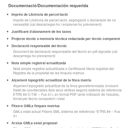
Documentació/Documentación requerida
Imprés de Llicència de parcel·lació
Imprés de Llicència de parcel·lació, segregació o declaració de no
necessitat (cal descarregar-ho i emplenar-ho prèviament)
Justificant d’abonament de les taxes
Projecte tècnic o memoria tècnica redactada per tècnic competent
Declaració responsable del tècnic
Document de declaració responsable del tècnic en pdf signada (cal
descarrega-ho previament)
Nota simple registral actualitzada
Nota simple registral actualitzada o Certificació literal registral del
Registre de la propietat de les finques matrius.
Alçament topogràfic actualitzat de la finca matriu
Alçament topogràfic actualitzat de la finca georeferenciada (incloent
llistat de coordenades dels seus vèrtexs segons sistema de referència
ETRS 89 O.T.M. – Fus 31), en format PDF (amb indicació de l'escala),
firmat per tècnic competent i visat
Fitxers GMLs finques matrius
GMLs estat actual Fitxers GML sistema de referència *ETRS 89 – Fus
31
Arxius GMLs estat proposat