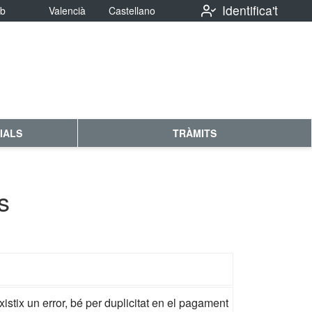
Identifica't
eb
Valencià
Castellano
IALS
TRÀMITS
s
istix un error, bé per duplicitat en el pagament