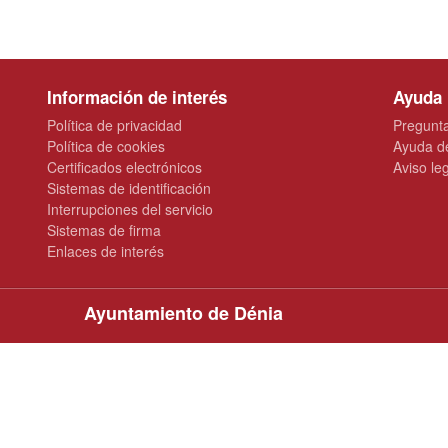
Información de interés
Ayuda
Política de privacidad
Pregunta
Política de cookies
Ayuda d
Certificados electrónicos
Aviso le
Sistemas de identificación
Interrupciones del servicio
Sistemas de firma
Enlaces de interés
Ayuntamiento de Dénia
Plaza de la Constitución, 10 · 03700 Dénia
965 780 100
oac@ayto-denia.es
www.denia.es