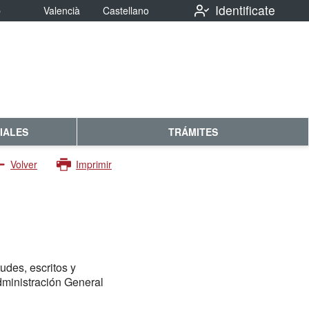
Identificate
b
Valencià
Castellano
IALES
TRÁMITES
Volver
Imprimir
udes, escritos y
dministración General